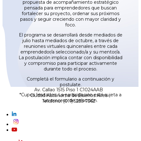
propuesta de acompañamiento estratégico
pensada para emprendedores que buscan
fortalecer su proyecto, ordenar sus próximos
pasos y seguir creciendo con mayor claridad y
foco.
El programa se desarrollará desde mediados de
julio hasta mediados de octubre, a través de
reuniones virtuales quincenales entre cada
emprendedor/a seleccionado/a y su mentor/a.
La postulación implica contar con disponibilidad
y compromiso para participar activamente
durante todo el proceso.
Completá el formulario a continuación y
postulate.
Av. Callao 1515 Piso 1 C1024AAB
*Cupos limitados. La participación está sujeta a
Ciudad Autónoma de Buenos Aires
un proceso de selección.
Teléfono: (011) 5235-7362